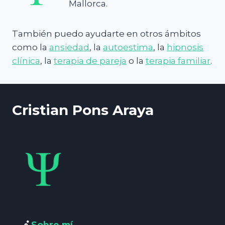
Mallorca.
También puedo ayudarte en otros ámbitos
como la
ansiedad
, la
autoestima
, la
hipnosis
clínica
, la
terapia de pareja
o la
terapia familiar
.
Cristian Pons Araya
Sobre mí