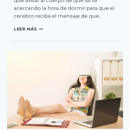
que avisar al cuerpo de que se va
acercando la hora de dormir para que el
cerebro reciba el mensaje de que…
CÓMO
LEER MÁS
ALIVIAR
LA
ANSIEDAD
POR
LA
NOCHE