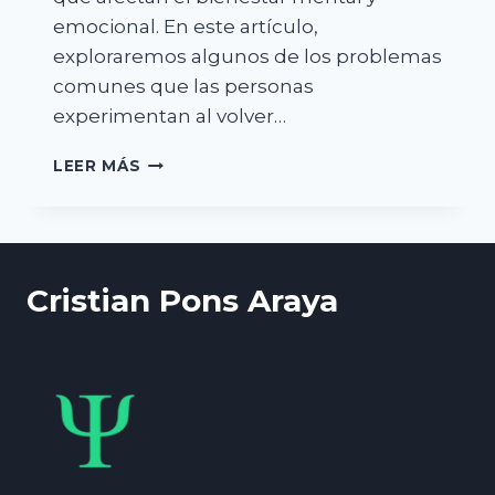
emocional. En este artículo,
exploraremos algunos de los problemas
comunes que las personas
experimentan al volver…
ESTRATEGIAS
LEER MÁS
PARA
AFRONTAR
LA
VUELTA
AL
Cristian Pons Araya
TRABAJO
DESPUÉS
DE
LAS
VACACIONES