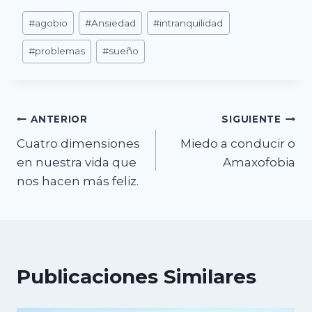
Etiquetas
#
agobio
#
Ansiedad
#
intranquilidad
de
#
problemas
#
sueño
la
entrada:
Navegación
ANTERIOR
SIGUIENTE
Cuatro dimensiones
Miedo a conducir o
de
en nuestra vida que
Amaxofobia
entradas
nos hacen más feliz.
Publicaciones Similares