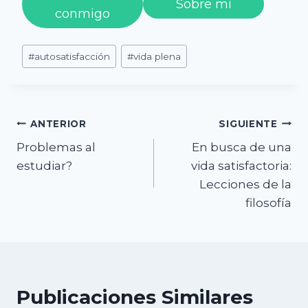
Sobre mí
conmigo
Etiquetas
#
autosatisfacción
#
vida plena
de
la
entrada:
Navegación
ANTERIOR
SIGUIENTE
Problemas al
En busca de una
de
estudiar?
vida satisfactoria:
entradas
Lecciones de la
filosofía
Publicaciones Similares