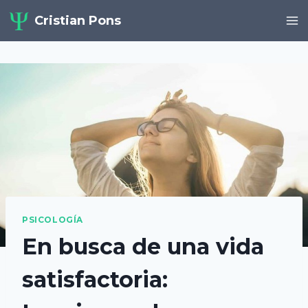
Saltar
Cristian Pons
al
contenido
PSICOLOGÍA
En busca de una vida
satisfactoria: