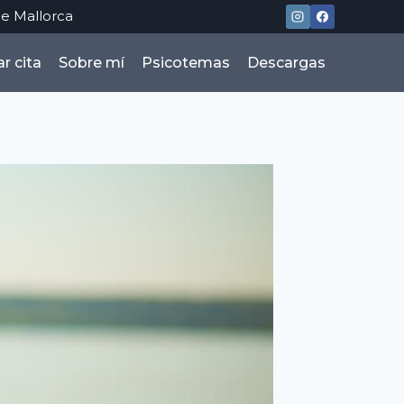
e Mallorca
r cita
Sobre mí
Psicotemas
Descargas