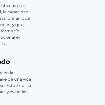
stoicos es el
, la capacidad
sas. Creían que
iones, y que
 forma de
mocional en
ria.
ado
e en la
lave de una vida
so. Esto implica
s y evitar las