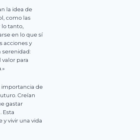
n la idea de
ol, como las
lo tanto,
rse en lo que sí
s acciones y
a serenidad:
el valor para
.»
a importancia de
futuro. Creían
ue gastar
. Esta
y vivir una vida