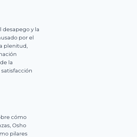
l desapego y la
ausado por el
a plenitud,
inación
de la
 satisfacción
sobre cómo
anzas, Osho
omo pilares