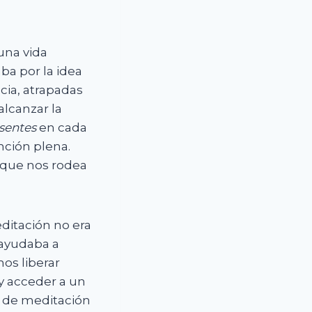
 una vida
aba por la idea
cia, atrapadas
lcanzar la
sentes
en cada
ción plena.
 que nos rodea
ditación no era
 ayudaba a
os liberar
y acceder a un
s de meditación