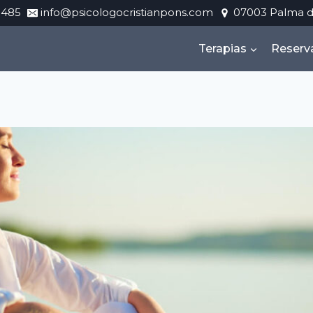
 485
info@psicologocristianpons.com
07003 Palma d
Terapias
Reserva