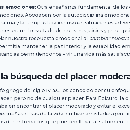
las emociones:
Otra enseñanza fundamental de los e
emociones. Abogaban por la autodisciplina emocional
calma y la compostura incluso en situaciones adver
nes eran el resultado de nuestros juicios y percepc
ar nuestra respuesta emocional al
cambiar nuestra
s permitía mantener la paz interior y la estabilidad e
stancias permitiendonos vivir una vida más satisfacto
 la búsqueda del placer moder
ofo griego del siglo IV a.C., es conocido por su enfoqu
cer, pero no de cualquier placer. Para Epicuro, la c
taba en encontrar el placer moderado y evitar el exce
 pequeñas cosas de la vida, cultivar amistades genuina
os desenfrenados que pueden llevar al sufrimiento.