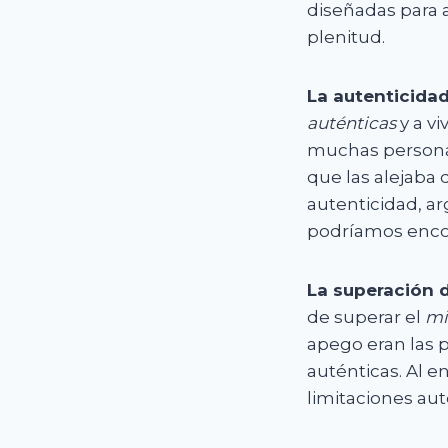
diseñadas para a
plenitud.
La autenticida
auténticas
y a vi
muchas personas
que las alejaba 
autenticidad, 
podríamos encon
La superación d
de superar el
mi
apego eran las p
auténticas. Al e
limitaciones aut