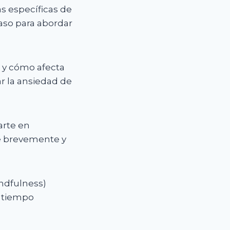
as específicas de
paso para abordar
d y cómo afecta
r la ansiedad de
arte en
re brevemente y
indfulness)
a tiempo