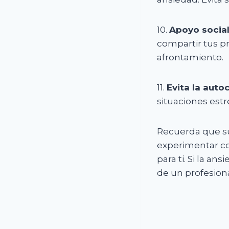
10.
Apoyo socia
compartir tus p
afrontamiento.
11.
Evita la autoc
situaciones estr
Recuerda que su
experimentar co
para ti. Si la a
de un profesiona