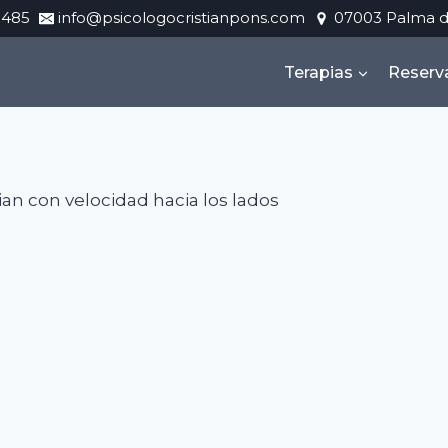
 485
info@psicologocristianpons.com
07003 Palma d
Terapias
Reserva