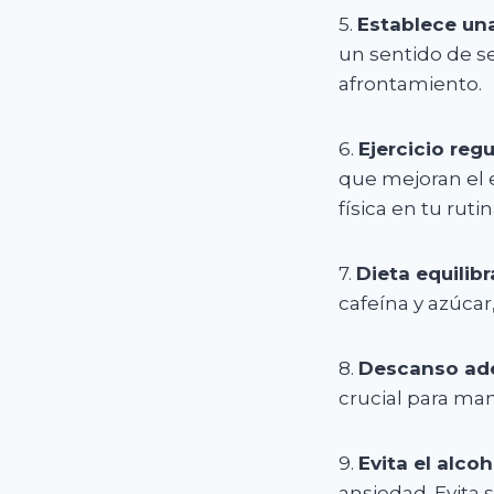
5.
Establece una
un sentido de s
afrontamiento.
6.
Ejercicio regu
que mejoran el 
física en tu rutin
7.
Dieta equilib
cafeína y azúca
8.
Descanso ad
crucial para ma
9.
Evita el alcoh
ansiedad. Evita 