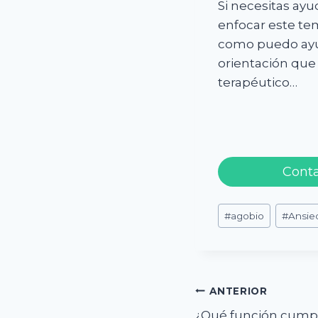
Si necesitas ay
enfocar este te
como puedo ayud
orientación que
terapéutico…
Cont
Etiquetas
#
agobio
#
Ansie
de
la
entrada:
Navegación
ANTERIOR
¿Qué función cump