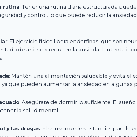
 rutina
: Tener una rutina diaria estructurada pued
eguridad y control, lo que puede reducir la ansied
lar
: El ejercicio físico libera endorfinas, que son ne
estado de ánimo y reducen la ansiedad. Intenta inco
a.
rada
: Mantén una alimentación saludable y evita el 
r, ya que pueden aumentar la ansiedad en algunas 
ecuado
: Asegúrate de dormir lo suficiente. El sueño
ntener la salud mental.
ol y las drogas
: El consumo de sustancias puede e
su uso o busca ayuda si tienes problemas de adicció