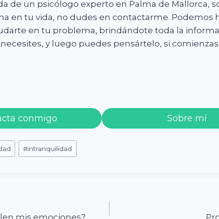
uda de un psicólogo experto en Palma de Mallorca, 
ma en tu vida, no dudes en contactarme. Podemos 
arte en tu problema, brindándote toda la informa
 necesites, y luego puedes pensártelo, si comienzas
acta conmigo
Sobre mí
dad
#
intranquilidad
len mis emociones?
Pr