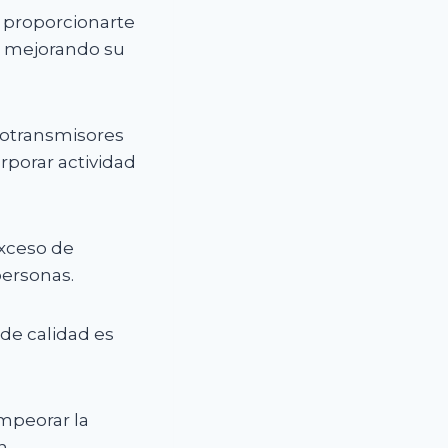
e proporcionarte
ad mejorando su
urotransmisores
rporar actividad
exceso de
personas.
 de calidad es
mpeorar la
n.