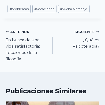
Etiquetas
#
problemas
#
vacaciones
#
vuelta al trabajo
de
la
entrada:
Navegación
ANTERIOR
SIGUIENTE
En busca de una
¿Qué es
de
vida satisfactoria:
Psicoterapia?
entradas
Lecciones de la
filosofía
Publicaciones Similares